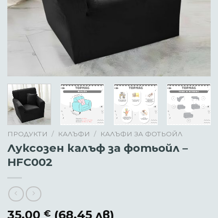
ПРОДУКТИ
/
КАЛЪФИ
/
КАЛЪФИ ЗА ФОТЬОЙЛ
Луксозен калъф за фотьойл –
HFC002
35.00
(68.45 лв)
€