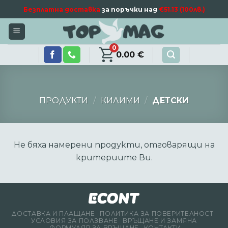
Skip
Безплатна доставка
за поръчки над
€51.13 (100лв.)
to
content
0
0.00
€
ПРОДУКТИ
/
КИЛИМИ
/
ДЕТСКИ
Не бяха намерени продукти, отговарящи на
критериите Ви.
ДОСТАВКА И ПЛАЩАНЕ
ПОЛИТИКА ЗА ПОВЕРИТЕЛНОСТ
УСЛОВИЯ ЗА ПОЛЗВАНЕ
ВРЪЩАНЕ И ЗАМЯНА
ФОРМУЛЯР ЗА ВРЪЩАНЕ
КОНТАКТИ