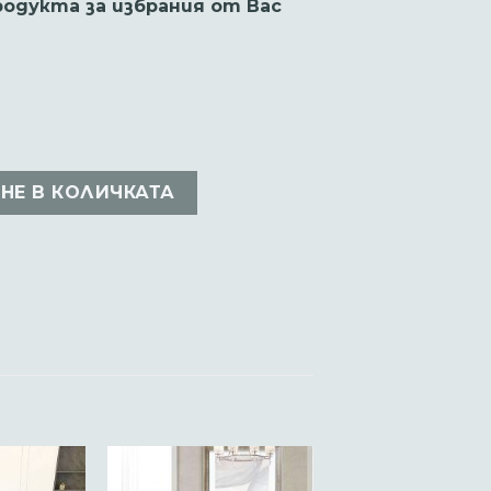
одукта за избрания от Вас
 спално бельо от 6 части Б0378
НЕ В КОЛИЧКАТА