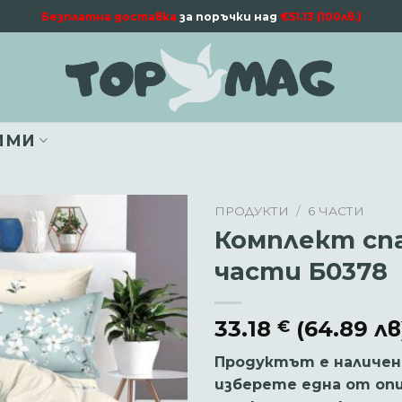
Безплатна доставка
за поръчки над
€51.13 (100лв.)
ИМИ
ПРОДУКТИ
/
6 ЧАСТИ
Комплект спа
части Б0378
33.18
(64.89 лв
€
Продуктът е наличен 
изберете една от оп