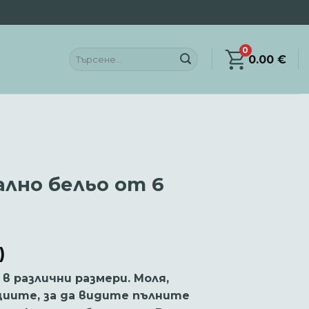
0
Търсене
0.00
€
за:
лно бельо от 6
)
в различни размери. Моля,
циите, за да видите пълните