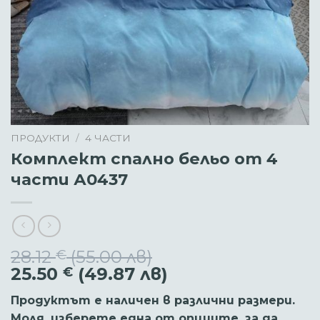
ПРОДУКТИ
/
4 ЧАСТИ
Комплект спално бельо от 4
части А0437
28.12
(55.00 лв)
€
Original
Текущата
25.50
(49.87 лв)
€
price
цена
Продуктът е наличен в различни размери.
was:
е:
Моля, изберете една от опциите, за да